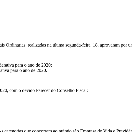
is Ordinárias, realizadas na última segunda-feira, 18, aprovaram por 
derativa para o ano de 2020;
iativa para o ano de 2020.
 2020, com o devido Parecer do Conselho Fiscal;
As categorias que concorrem ao prêmio são Empresa de Vida e Previdê