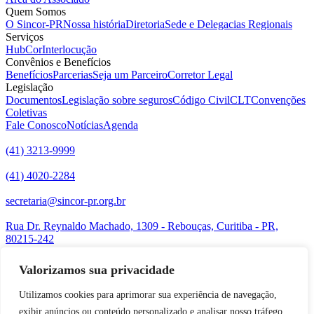
Quem Somos
O Sincor-PR
Nossa história
Diretoria
Sede e Delegacias Regionais
Serviços
HubCor
Interlocução
Convênios e Benefícios
Benefícios
Parcerias
Seja um Parceiro
Corretor Legal
Legislação
Documentos
Legislação sobre seguros
Código Civil
CLT
Convenções
Coletivas
Fale Conosco
Notícias
Agenda
(41) 3213-9999
(41) 4020-2284
secretaria@sincor-pr.org.br
Rua Dr. Reynaldo Machado, 1309 - Rebouças, Curitiba - PR,
80215-242
Acompanhe-nos nas redes sociais:
Valorizamos sua privacidade
desenvolvido com
por Agência de Marketing Digital
Sincor-PR ©
2026
Utilizamos cookies para aprimorar sua experiência de navegação,
exibir anúncios ou conteúdo personalizado e analisar nosso tráfego.