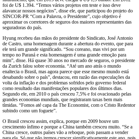
foi de U$ 1.394. “Temos vários projetos em teste e isso deve
alavancar nossos negócios”, disse ele, que participou do projeto do
SINCOR-PR “Com a Palavra, o Presidente”, cujo objetivo é
aproximar os corretores de seguros dos maiores representantes das
seguradoras do país.
Hyung recebeu das mãos do presidente do Sindicato, José Antonio
de Castro, uma homenagem durante a abertura do evento, que para
ele terá um grande significado. “Sou coreano, mas vivi por um
tempo no Paraná e esta homenagem é uma grande emoção para
mim”, disse. Há quase 30 anos no mercado de seguros, o presidente
da Zurich falou sobre economia. “Até um ano atrás o mundo
enaltecia o Brasil, mas agora parece que esse mesmo mundo está
desabando sobre o país”, destacou, em razão das especulações da
volta da inflação e dos problemas sofridos pelo governo federal
como resultado das manifestações populares dos últimos dias.
Segundo ele, em 2010 o país cresceu 7,5% e foi ovacionado pelas
grandes economias mundiais, que registraram taxas bem mais
tímidas. “Fomos até capa da The Economist, com o Cristo Redentor
subindo como um foguete”.
O Brasil cresceu assim, explica, porque em 2009 houve um
crescimento ínfimo e porque a China também cresceu muito. “Se a
China cresce, outros países vão a reboque, pois passam a vender
para ela. Só que não iremos crescer significativamente este ano, pois