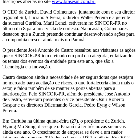
Inscrições abertas no site
www.brasesul.com.br
O CEO da Zurich, David Colmenares, juntamente com o seu diretor
regional Sul, Luciano Silveira, o diretor Walter Pereira e a gerente
da sucursal Curitiba, Marli Lenzi, estiveram no SINCOR-PR no
último dia 8 para uma visita de cortesia. Na ocasião, Colmenares
destacou que a Zurich pretende continuar desenvolvendo ações para
a companhia crescer ainda mais no Paraná.
O presidente José Antonio de Castro ressaltou aos visitantes as ações
que o SINCOR-PR tem efetuado em prol da categoria, enfatizando
os temas dos eventos da entidade para este ano, que são a
Tecnologia e a Inovação.
Castro destacou ainda a necessidade de ter seguradoras que estejam
no mercado para aceitação de riscos, o que fortaleceria ainda mais o
setor, e falou também de se manter as portas abertas para a
interlocução. Pelo SINCOR-PR, além do presidente José Antonio
de Castro, estiveram presentes o vice-presidente Osnir Roberto
Gaspar e os diretores Dilermando Garcia, Pedro Eyng e Wilson
Pereira.
Em Curitiba na última quinta-feira (27), o presidente da Zurich,
Hyung Mo Sung, disse que o Paraná irá ter três novas sucursais
ainda este ano. O crescimento da empresa se deve a um maior
faturamento, que em 2015 deve chegar a U$ 1,5 bilhão. Em 2012