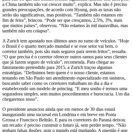
a China também não vai crescer muito”, explica. Mas não é preciso
grandes preocupações, de acordo com Hyung, pois as taxas não
serão tão significativas, mas positivas. “Também não estamos em
fim de feira”, brincou. “Pode ser que cresçamos, 2,5%, 3%, mais
que muitos países”, observou. “Não estamos às mil maravilhas, mas
também não em colapso”.
A Zurich tem apostado nos últimos anos no ramo de veículos. “Hoje
o Brasil é o quarto mercado mundial e se esse setor vai bem, o
corretor também, pois são mais seguros para serem feitos”, ressalta.
“O que precisa é o corretor oferecer outros ramos para seus clientes
que já fazem seguro de veículo”, recomenda. Para chegar ao
faturamento pretendido para 2015, a Zurich traçou algumas
estratégias. “Definimos bem quem é o nosso cliente, estamos
testando em São Paulo um atendimento especializado em sinistros,
buscando saber como os corretores trabalham no dia a dia e
estabelecendo um modelo de princing. “E meu sonho é termos uma
seguradora simples, sem muitos procedimentos e burocracia. Um dia
chegaremos nisso”.
O presidente anunciou ainda que em menos de 30 dias estará
inaugurando uma sucursal em Londrina e em breve em Ponta
Grossa e Francisco Beltrão. E para os corretores do Paraná deixou
um recado: é preciso construir o futuro já, sem perder tempo. “Não
tenham falsas ilusões, pois o mundo está mudando. A questão é que