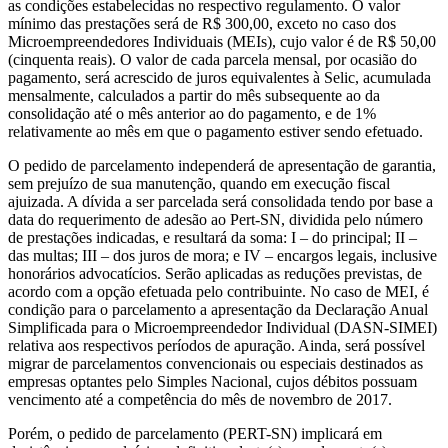
as condições estabelecidas no respectivo regulamento. O valor
mínimo das prestações será de R$ 300,00, exceto no caso dos
Microempreendedores Individuais (MEIs), cujo valor é de R$ 50,00
(cinquenta reais). O valor de cada parcela mensal, por ocasião do
pagamento, será acrescido de juros equivalentes à Selic, acumulada
mensalmente, calculados a partir do mês subsequente ao da
consolidação até o mês anterior ao do pagamento, e de 1%
relativamente ao mês em que o pagamento estiver sendo efetuado.
O pedido de parcelamento independerá de apresentação de garantia,
sem prejuízo de sua manutenção, quando em execução fiscal
ajuizada. A dívida a ser parcelada será consolidada tendo por base a
data do requerimento de adesão ao Pert-SN, dividida pelo número
de prestações indicadas, e resultará da soma: I – do principal; II –
das multas; III – dos juros de mora; e IV – encargos legais, inclusive
honorários advocatícios. Serão aplicadas as reduções previstas, de
acordo com a opção efetuada pelo contribuinte. No caso de MEI, é
condição para o parcelamento a apresentação da Declaração Anual
Simplificada para o Microempreendedor Individual (DASN-SIMEI)
relativa aos respectivos períodos de apuração. Ainda, será possível
migrar de parcelamentos convencionais ou especiais destinados as
empresas optantes pelo Simples Nacional, cujos débitos possuam
vencimento até a competência do mês de novembro de 2017.
Porém, o pedido de parcelamento (PERT-SN) implicará em