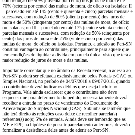
com redução de 90% (noventa por cento) dos juros de mora e de
70% (setenta por cento) das multas de mora, de ofício ou isoladas; II
– parcelado em até 145 (cento e quarenta e cinco) parcelas mensais e
sucessivas, com redução de 80% (oitenta por cento) dos juros de
mora e de 50% (cinquenta por cento) das multas de mora, de ofício
ou isoladas; ou III – parcelado em até 175 (cento e setenta e cinco)
parcelas mensais e sucessivas, com redução de 50% (cinquenta por
cento) dos juros de mora e de 25% (vinte e cinco por cento) das
multas de mora, de ofício ou isoladas. Portanto, a adesão ao Pert-SN
constitui vantagem ao contribuinte, principalmente para aquele que
tem condições de liquidar a dívida em parcela única, visto que terá a
maior redução de juros de mora e das multas.
Importante comentar que no âmbito da Receita Federal, a adesão ao
Pert-SN poderá ser efetuada exclusivamente pelos Portais e-CAC ou
Simples Nacional, no período de 04/07/2018 a 09/07/2018, quando
o contribuinte deverá indicar os débitos que deseja incluir no
Programa. Vale ainda esclarecer que o contribuinte não deve
esquecer que para deferimento do pedido, necessariamente deverá
recolher a entrada no prazo de vencimento do Documento de
Arrecadação do Simples Nacional (DAS). Sublinha-se também que
não terá direito às reduções caso deixe de recolher parcela(s)
referente(s) ao(s) 5% de entrada. Ainda deve ser lembrado que as
ME e EPP, na hipótese de possuir parcelamento anteriores, deverão
formalizar a desistência deles antes de aderir ao Pert-SN.