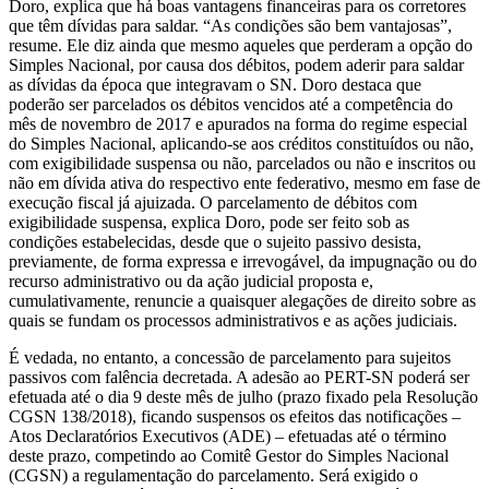
Doro, explica que há boas vantagens financeiras para os corretores
que têm dívidas para saldar. “As condições são bem vantajosas”,
resume. Ele diz ainda que mesmo aqueles que perderam a opção do
Simples Nacional, por causa dos débitos, podem aderir para saldar
as dívidas da época que integravam o SN. Doro destaca que
poderão ser parcelados os débitos vencidos até a competência do
mês de novembro de 2017 e apurados na forma do regime especial
do Simples Nacional, aplicando-se aos créditos constituídos ou não,
com exigibilidade suspensa ou não, parcelados ou não e inscritos ou
não em dívida ativa do respectivo ente federativo, mesmo em fase de
execução fiscal já ajuizada. O parcelamento de débitos com
exigibilidade suspensa, explica Doro, pode ser feito sob as
condições estabelecidas, desde que o sujeito passivo desista,
previamente, de forma expressa e irrevogável, da impugnação ou do
recurso administrativo ou da ação judicial proposta e,
cumulativamente, renuncie a quaisquer alegações de direito sobre as
quais se fundam os processos administrativos e as ações judiciais.
É vedada, no entanto, a concessão de parcelamento para sujeitos
passivos com falência decretada. A adesão ao PERT-SN poderá ser
efetuada até o dia 9 deste mês de julho (prazo fixado pela Resolução
CGSN 138/2018), ficando suspensos os efeitos das notificações –
Atos Declaratórios Executivos (ADE) – efetuadas até o término
deste prazo, competindo ao Comitê Gestor do Simples Nacional
(CGSN) a regulamentação do parcelamento. Será exigido o