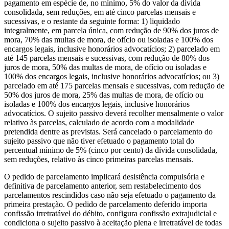
pagamento em espécie de, no mínimo, 5% do valor da dívida
consolidada, sem reduções, em até cinco parcelas mensais e
sucessivas, e o restante da seguinte forma: 1) liquidado
integralmente, em parcela única, com redução de 90% dos juros de
mora, 70% das multas de mora, de ofício ou isoladas e 100% dos
encargos legais, inclusive honorários advocatícios; 2) parcelado em
até 145 parcelas mensais e sucessivas, com redução de 80% dos
juros de mora, 50% das multas de mora, de ofício ou isoladas e
100% dos encargos legais, inclusive honorários advocatícios; ou 3)
parcelado em até 175 parcelas mensais e sucessivas, com redução de
50% dos juros de mora, 25% das multas de mora, de ofício ou
isoladas e 100% dos encargos legais, inclusive honorários
advocatícios. O sujeito passivo deverá recolher mensalmente o valor
relativo às parcelas, calculado de acordo com a modalidade
pretendida dentre as previstas. Será cancelado o parcelamento do
sujeito passivo que não tiver efetuado o pagamento total do
percentual mínimo de 5% (cinco por cento) da dívida consolidada,
sem reduções, relativo às cinco primeiras parcelas mensais.
O pedido de parcelamento implicará desistência compulsória e
definitiva de parcelamento anterior, sem restabelecimento dos
parcelamentos rescindidos caso não seja efetuado o pagamento da
primeira prestação. O pedido de parcelamento deferido importa
confissão irretratável do débito, configura confissão extrajudicial e
condiciona o sujeito passivo à aceitação plena e irretratável de todas