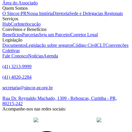
Área do Associado
Quem Somos
O Sincor-PR
Nossa história
Diretoria
Sede e Delegacias Regionais
Serviços
HubCor
Interlocução
Convênios e Benefícios
Benefícios
Parcerias
Seja um Parceiro
Corretor Legal
Legislação
Documentos
Legislação sobre seguros
Código Civil
CLT
Convenções
Coletivas
Fale Conosco
Notícias
Agenda
(41) 3213-9999
(41) 4020-2284
secretaria@sincor-pr.org.br
Rua Dr. Reynaldo Machado, 1309 - Rebouças, Curitiba - PR,
80215-242
Acompanhe-nos nas redes sociais:
desenvolvido com
por Agência de Marketing Digital
Sincor-PR ©
2026