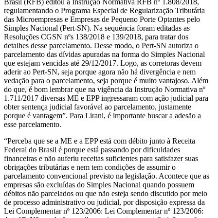
Brasil (RFB) editou a Instrução Normativa RFB nº 1.808/2018,
regulamentando o Programa Especial de Regularização Tributária
das Microempresas e Empresas de Pequeno Porte Optantes pelo
Simples Nacional (Pert-SN). Na sequência foram editadas as
Resoluções CGSN nºs 138/2018 e 139/2018, para tratar dos
detalhes desse parcelamento. Desse modo, o Pert-SN autoriza o
parcelamento das dívidas apuradas na forma do Simples Nacional
que estejam vencidas até 29/12/2017. Logo, as corretoras devem
aderir ao Pert-SN, seja porque agora não há divergência e nem
vedação para o parcelamento, seja porque é muito vantajoso. Além
do que, é bom lembrar que na vigência da Instrução Normativa nº
1.711/2017 diversas ME e EPP ingressaram com ação judicial para
obter sentença judicial favorável ao parcelamento, justamente
porque é vantagem”. Para Lirani, é importante buscar a adesão a
esse parcelamento.
“Perceba que se a ME e a EPP está com débito junto à Receita
Federal do Brasil é porque está passando por dificuldades
financeiras e não auferiu receitas suficientes para satisfazer suas
obrigações tributárias e nem tem condições de assumir o
parcelamento convencional previsto na legislação. Acontece que as
empresas são excluídas do Simples Nacional quando possuem
débitos não parcelados ou que não esteja sendo discutido por meio
de processo administrativo ou judicial, por disposição expressa da
Lei Complementar nº 123/2006: Lei Complementar nº 123/2006: