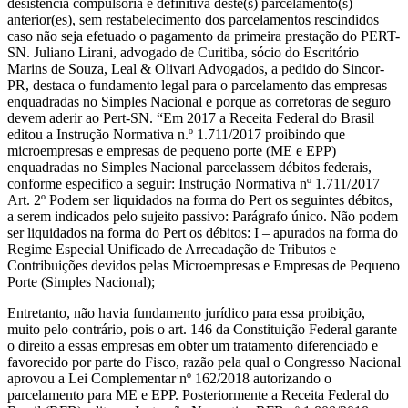
desistência compulsória e definitiva deste(s) parcelamento(s)
anterior(es), sem restabelecimento dos parcelamentos rescindidos
caso não seja efetuado o pagamento da primeira prestação do PERT-
SN. Juliano Lirani, advogado de Curitiba, sócio do Escritório
Marins de Souza, Leal & Olivari Advogados, a pedido do Sincor-
PR, destaca o fundamento legal para o parcelamento das empresas
enquadradas no Simples Nacional e porque as corretoras de seguro
devem aderir ao Pert-SN. “Em 2017 a Receita Federal do Brasil
editou a Instrução Normativa n.º 1.711/2017 proibindo que
microempresas e empresas de pequeno porte (ME e EPP)
enquadradas no Simples Nacional parcelassem débitos federais,
conforme especifico a seguir: Instrução Normativa nº 1.711/2017
Art. 2º Podem ser liquidados na forma do Pert os seguintes débitos,
a serem indicados pelo sujeito passivo: Parágrafo único. Não podem
ser liquidados na forma do Pert os débitos: I – apurados na forma do
Regime Especial Unificado de Arrecadação de Tributos e
Contribuições devidos pelas Microempresas e Empresas de Pequeno
Porte (Simples Nacional);
Entretanto, não havia fundamento jurídico para essa proibição,
muito pelo contrário, pois o art. 146 da Constituição Federal garante
o direito a essas empresas em obter um tratamento diferenciado e
favorecido por parte do Fisco, razão pela qual o Congresso Nacional
aprovou a Lei Complementar nº 162/2018 autorizando o
parcelamento para ME e EPP. Posteriormente a Receita Federal do