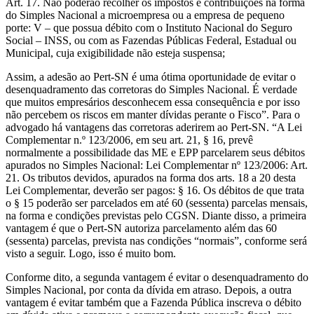
Art. 17. Não poderão recolher os impostos e contribuições na forma
do Simples Nacional a microempresa ou a empresa de pequeno
porte: V – que possua débito com o Instituto Nacional do Seguro
Social – INSS, ou com as Fazendas Públicas Federal, Estadual ou
Municipal, cuja exigibilidade não esteja suspensa;
Assim, a adesão ao Pert-SN é uma ótima oportunidade de evitar o
desenquadramento das corretoras do Simples Nacional. É verdade
que muitos empresários desconhecem essa consequência e por isso
não percebem os riscos em manter dívidas perante o Fisco”. Para o
advogado há vantagens das corretoras aderirem ao Pert-SN. “A Lei
Complementar n.º 123/2006, em seu art. 21, § 16, prevê
normalmente a possibilidade das ME e EPP parcelarem seus débitos
apurados no Simples Nacional: Lei Complementar nº 123/2006: Art.
21. Os tributos devidos, apurados na forma dos arts. 18 a 20 desta
Lei Complementar, deverão ser pagos: § 16. Os débitos de que trata
o § 15 poderão ser parcelados em até 60 (sessenta) parcelas mensais,
na forma e condições previstas pelo CGSN. Diante disso, a primeira
vantagem é que o Pert-SN autoriza parcelamento além das 60
(sessenta) parcelas, prevista nas condições “normais”, conforme será
visto a seguir. Logo, isso é muito bom.
Conforme dito, a segunda vantagem é evitar o desenquadramento do
Simples Nacional, por conta da dívida em atraso. Depois, a outra
vantagem é evitar também que a Fazenda Pública inscreva o débito