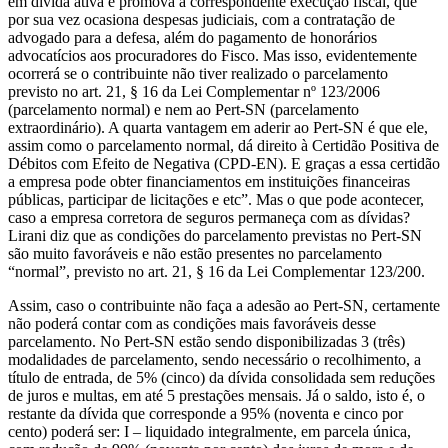
em dívida ativa e promova a correspondente execução fiscal, que
por sua vez ocasiona despesas judiciais, com a contratação de
advogado para a defesa, além do pagamento de honorários
advocatícios aos procuradores do Fisco. Mas isso, evidentemente
ocorrerá se o contribuinte não tiver realizado o parcelamento
previsto no art. 21, § 16 da Lei Complementar nº 123/2006
(parcelamento normal) e nem ao Pert-SN (parcelamento
extraordinário). A quarta vantagem em aderir ao Pert-SN é que ele,
assim como o parcelamento normal, dá direito à Certidão Positiva de
Débitos com Efeito de Negativa (CPD-EN). E graças a essa certidão
a empresa pode obter financiamentos em instituições financeiras
públicas, participar de licitações e etc”. Mas o que pode acontecer,
caso a empresa corretora de seguros permaneça com as dívidas?
Lirani diz que as condições do parcelamento previstas no Pert-SN
são muito favoráveis e não estão presentes no parcelamento
“normal”, previsto no art. 21, § 16 da Lei Complementar 123/200.
Assim, caso o contribuinte não faça a adesão ao Pert-SN, certamente
não poderá contar com as condições mais favoráveis desse
parcelamento. No Pert-SN estão sendo disponibilizadas 3 (três)
modalidades de parcelamento, sendo necessário o recolhimento, a
título de entrada, de 5% (cinco) da dívida consolidada sem reduções
de juros e multas, em até 5 prestações mensais. Já o saldo, isto é, o
restante da dívida que corresponde a 95% (noventa e cinco por
cento) poderá ser: I – liquidado integralmente, em parcela única,