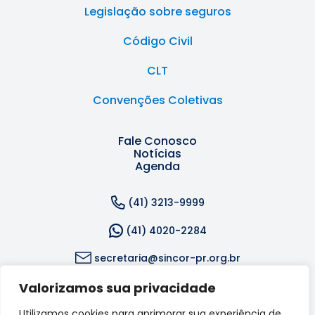
Legislação sobre seguros
Código Civil
CLT
Convenções Coletivas
Fale Conosco
Notícias
Agenda
(41) 3213-9999
(41) 4020-2284
secretaria@sincor-pr.org.br
Valorizamos sua privacidade
Rua Dr. Reynaldo Machado, 1309 - Rebouças, Curitiba
- PR, 80215-242
Utilizamos cookies para aprimorar sua experiência de