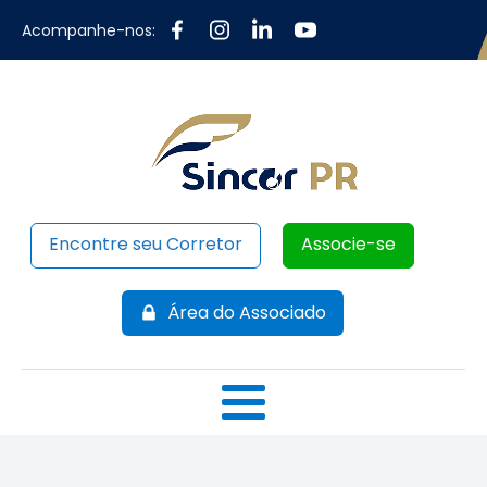
Acompanhe-nos:
Encontre seu Corretor
Associe-se
Área do Associado