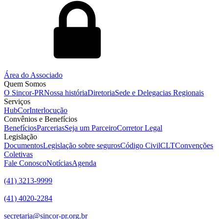
Área do Associado
Quem Somos
O Sincor-PR
Nossa história
Diretoria
Sede e Delegacias Regionais
Serviços
HubCor
Interlocução
Convênios e Benefícios
Benefícios
Parcerias
Seja um Parceiro
Corretor Legal
Legislação
Documentos
Legislação sobre seguros
Código Civil
CLT
Convenções
Coletivas
Fale Conosco
Notícias
Agenda
(41) 3213-9999
(41) 4020-2284
secretaria@sincor-pr.org.br