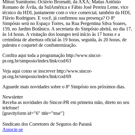
Mitsui Sumitomo; Octávio Bromatti, da AXA; Matias Antônio
Romano de Ávila, da SulAmérica e Fábio José Pereira Leme, vice
técnico da HDI, juntamente com o vice comercial, também da HDI,
Flávio Rodrigues. E você, já confirmou sua presença? O 8º
Simpósio será no Espaço Torres, na Rua Pergentina Silva Soares,
159, no Jardim Botânico. A secretaria do Simpósio abrirá, no dia 17,
às 14 horas. A visitação dos lounges terá início às 17 horas e a
cerimônia de abertura oficial às 19 horas, seguida, às 20 horas, de
palestra e coquetel de confraternização.
Confira aqui toda a programação http://www.sincor-
pr.org.br/simposio/index/link/cod/63
Veja aqui como se inscrever http://www.sincor-
pr.org.br/simposio/index/link/cod/69
Aguarde mais novidades sobre o 8º Simpósio nos próximos dias.
Newsletter
Receba as novidades do Sincor-PR em primeira mão, direto no seu
telefone!
[gravityform id="6" title="true"]
Sindicato dos Corretores de Seguros do Paraná
Associe-se