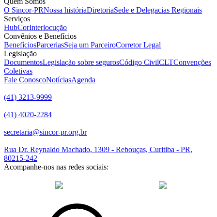
Quem Somos
O Sincor-PR
Nossa história
Diretoria
Sede e Delegacias Regionais
Serviços
HubCor
Interlocução
Convênios e Benefícios
Benefícios
Parcerias
Seja um Parceiro
Corretor Legal
Legislação
Documentos
Legislação sobre seguros
Código Civil
CLT
Convenções
Coletivas
Fale Conosco
Notícias
Agenda
(41) 3213-9999
(41) 4020-2284
secretaria@sincor-pr.org.br
Rua Dr. Reynaldo Machado, 1309 - Rebouças, Curitiba - PR,
80215-242
Acompanhe-nos nas redes sociais:
desenvolvido com
por Agência de Marketing Digital
Sincor-PR ©
2026